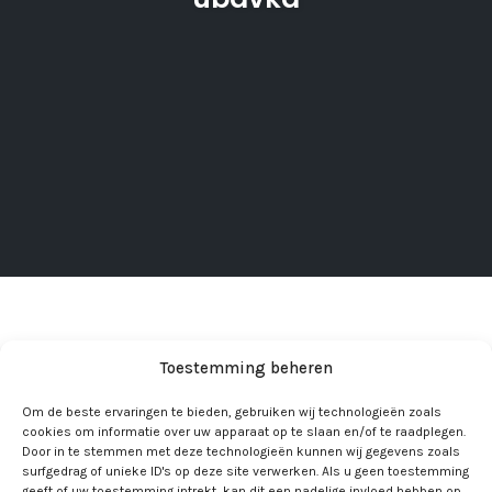
Toestemming beheren
Om de beste ervaringen te bieden, gebruiken wij technologieën zoals
cookies om informatie over uw apparaat op te slaan en/of te raadplegen.
Door in te stemmen met deze technologieën kunnen wij gegevens zoals
surfgedrag of unieke ID's op deze site verwerken. Als u geen toestemming
geeft of uw toestemming intrekt, kan dit een nadelige invloed hebben op