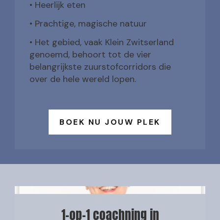
• Heerlijk eten
• Prachtige, magische natuur
•
Het gebied, vaak Klein Zwitserland
genoemd, behoort tot de vier
belangrijkste zuurstofcorridors die
over de hele wereld lopen.
BOEK NU JOUW PLEK
1-op-1 coachning in