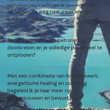
wijsheid en veerkracht aan te spreken vinden
Samen de weg naar meer energie,
we
balans en geluk
.
Ben je klaar om oude patronen te
doorbreken en je volledige potentieel te
ontplooien?
Met een combinatie van lichaamswerk,
energetische healing en coaching
begeleid ik je naar meer rust,
zelfvertrouwen en bewustzijn.