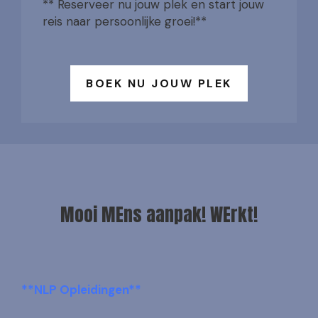
** Reserveer nu jouw plek en start jouw
reis naar persoonlijke groei!**
BOEK NU JOUW PLEK
Mooi MEns aanpak! WErkt!
**NLP Opleidingen**